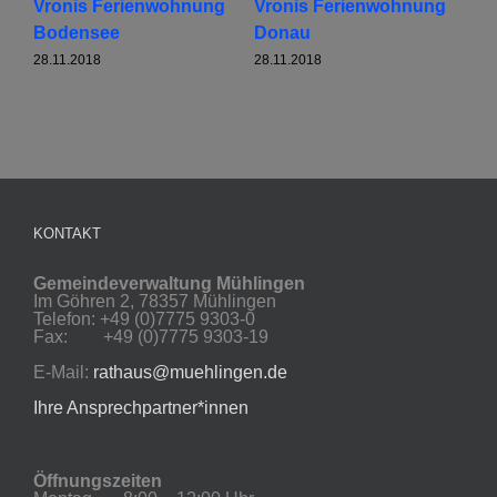
Vronis Ferienwohnung
Vronis Ferienwohnung
Vr
Bodensee
Donau
Sä
28.11.2018
28.11.2018
28.
KONTAKT
Gemeindeverwaltung Mühlingen
Im Göhren 2, 78357 Mühlingen
Telefon: +49 (0)7775 9303-0
Fax: +49 (0)7775 9303-19
E-Mail:
rathaus@muehlingen.de
Ihre Ansprechpartner*innen
Öffnungszeiten