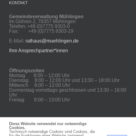
KONTAKT
Gemeindeverwaltung Mühlingen
Im Göhren 2, 78357 Mühlingen
Telefon: +49 (0)7775 9303-0
Fax: +49 (0)7775 9303-19
E-Mail:
rathaus@muehlingen.de
Ihre Ansprechpartner*innen
Öffnungszeiten
Montag 8:00 – 12:00 Uhr
Dienstag 8:00 – 12:00 Uhr und 13:30 – 18:00 Uhr
Mittwoch 8:00 – 12:00 Uhr
Donnerstag vormittags geschlossen und 13:30 – 16:00
Uhr
Freitag 8:00 – 13:00 Uhr
IMPRESSUM
DATENSCHUTZ
Diese Website verwendet nur notwendige
COOKIE-ERKLÄRUNG
Cookies.
Technisch notwendige Cookies sind Cookies, die
für die Funktionen einer Website zwingend