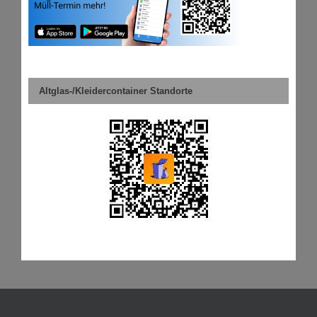
Altglas-/Kleidercontainer Standorte