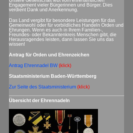
Unsere Gesellschaft lebt vom ehrenamtlichen
Engagement vieler Bürgerinnen und Bürger. Dies
verdient Dank und Anerkennung.
Das Land vergibt für besondere Leistungen für das
Gemeinwohl oder für vorbildliches Handeln Orden und
Ehrungen. Wenn es auch in Ihrem Familien-,
Freundes- oder Bekanntenkreis Menschen gibt, die
Herausragendes leisten, dann lassen Sie uns das
wissen!
Antrag für Orden und Ehrenzeichen
Antrag Ehrennadel BW
(klick)
Staatsministerium Baden-Württemberg
Zur Seite des Staatsministerium
(klick)
Übersicht der Ehrennadeln