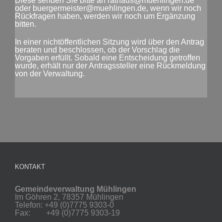
Diese senden Sie bitte an rathaus@muehlingen.de
oder buergermeister@muehlingen.de, wenn wir noch
Rückfragen haben, werden wir noch um Ergänzung
bitten.
In einer nichtöffentlichen Sitzung wird über den Antrag
beraten und beschlossen, ob der Vorschlag die
Vorgaben erfüllt. Sobald eine Entscheidung getroffen
wurde, erhält nur der Antragssteller eine Rückmeldung
von der Verwaltung.
KONTAKT
Gemeindeverwaltung Mühlingen
Im Göhren 2, 78357 Mühlingen
Telefon: +49 (0)7775 9303-0
Fax: +49 (0)7775 9303-19