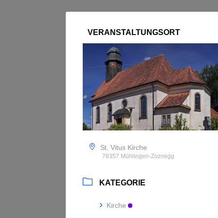
VERANSTALTUNGSORT
St. Vitus Kirche
78357 Mühlingen-Zoznegg
KATEGORIE
Kirche