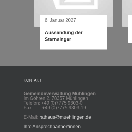
6. Januar 2027
Aussendung der
Sternsinger
KONTAKT
Gemeindeverwaltung Mühlingen
Im Göhren 2, 78357 Mühlingen
Telefon: +49 (0)7775 9303-0
Fax: +49 (0)7775 9303-19
E-Mail:
rathaus@muehlingen.de
Ihre Ansprechpartner*innen