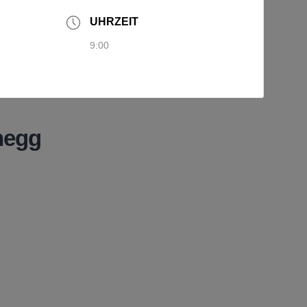
UHRZEIT
9:00
negg