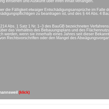
 einsehen und Auskunft über ihren Inhalt verlangen.
über die Fälligkeit etwaiger Entschädigungsansprüche im Falle
chädigungspflichtigen zu beantragen ist, und des § 44 Abs. 4
 214 Abs. 1 Satz 1 Nr. 1–3 des BauGB bezeichneten Verfahrens-
n über das Verhältnis des Bebauungsplans und des Flächennutz
h werden, wenn sie innerhalb eines Jahres seit dieser Bekann
 von Rechtsvorschriften oder den Mangel des Abwägungsvorgang
lmannsweil
(klick)